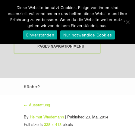
Diese Website benutzt Cookies. Einige von ihnen sind
essenziell, während andere uns helfen, diese Website und Ihre
Erfahrung zu verbessern. Wenn du die Website weiter nutzt,
gehen wir von deinem Einverständnis aus.
Kontakt
Impressum
Einverstanden
Nur notwendige Cookies
PAGES NAVIGATION MENU
Küche2
←
Ausstattung
By
Helmut Wiedemann
|
Published
20. Mai 2014
|
Full size is
338 × 413
pixels